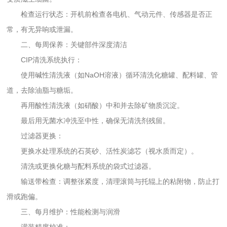
检查运行状态：开机前检查各电机、气动元件、传感器是否正
常，有无异响或泄漏。
二、每周保养：关键部件深度清洁
CIP清洗系统执行：
使用碱性清洗液（如NaOH溶液）循环清洗化糖罐、配料罐、管
道，去除油脂与糖垢。
再用酸性清洗液（如硝酸）中和并去除矿物质沉淀。
最后用无菌水冲洗至中性，确保无清洗剂残留。
过滤器更换：
更换水处理系统的石英砂、活性炭滤芯（视水质而定）。
清洗或更换化糖与配料系统的袋式过滤器。
输送带检查：调整张紧度，清理滚筒与托辊上的粘附物，防止打
滑或跑偏。
三、每月维护：性能检测与润滑
灌装精度校准：