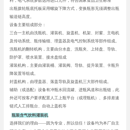
料，电气系统多数选用进口元件，符合国家食品卫生标准
出瓶拨轮瓶底托板采用螺旋下降方式，变换瓶形无须调整出瓶
输送链高度。
设备主要组成部分：
三合一主机由洗瓶机、灌装机、旋盖机、机架、封窗、主电机
及传动系统、瓶传输细、理盖器及电气控制系统等部件组成。
洗瓶机的翻转机构，主要由分水盘、洗瓶夹、上转盘、导轨、
防护罩、喷水装置、接水盘组成
灌装机构，主要由灌装桶、灌装阀、导轨、提升装置、卡瓶升
降装置等组成。
封盖机构，由理盖器、落盖导轨及旋盖机三大部件组成。
辅助（或选配）设备有冲瓶水回流罐、进瓶风道和出瓶链，此
外还可按客户要求配置人工上瓶平台（或理瓶机）、多排差速
链式人工排瓶台、自动上盖机等
瓶装含气饮料灌装机
选择我们的理由——因为专业，所以信任！
设备均为本厂自主