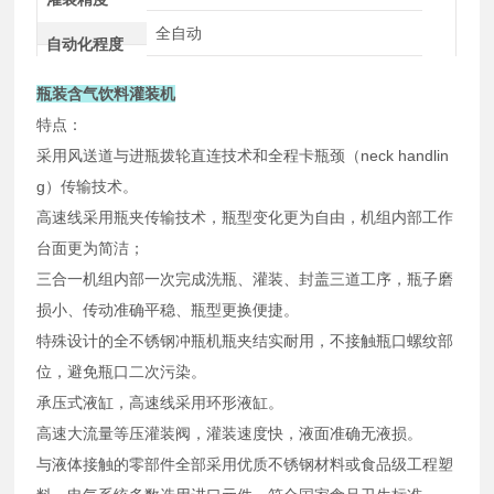
全自动
自动化程度
瓶装含气饮料灌装机
特点：
采用风送道与进瓶拨轮直连技术和全程卡瓶颈（neck handlin
g）传输技术。
高速线采用瓶夹传输技术，瓶型变化更为自由，机组内部工作
台面更为简洁；
三合一机组内部一次完成洗瓶、灌装、封盖三道工序，瓶子磨
损小、传动准确平稳、瓶型更换便捷。
特殊设计的全不锈钢冲瓶机瓶夹结实耐用，不接触瓶口螺纹部
位，避免瓶口二次污染。
承压式液缸，高速线采用环形液缸。
高速大流量等压灌装阀，灌装速度快，液面准确无液损。
与液体接触的零部件全部采用优质不锈钢材料或食品级工程塑