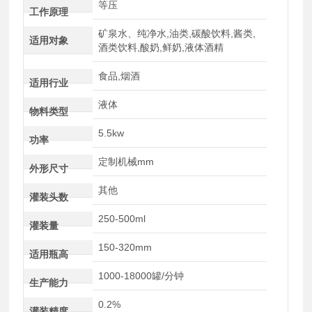
等压
工作原理
矿泉水、纯净水,油类,碳酸饮料,酱类,
适用对象
酒类饮料,酸奶,鲜奶,液体酒精
食品,烟酒
适用行业
液体
物料类型
5.5kw
功率
定制机械mm
外形尺寸
其他
灌装头数
250-500ml
灌装量
150-320mm
适用瓶高
1000-18000罐/分钟
生产能力
0.2%
灌装精度