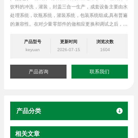
饮料的冲洗，灌装，封盖三合一生产，成套设备主要由水
处理系统，吹瓶系统，灌装系统，包装系统组成,具有普遍
的兼容性。在对少量零部件的做相应更换和调试之后，对
于各种灌装方式和原料类型均可*适应。同时*很强的扩展
性，接口丰富，在传统的洗、灌、封的基础上可以方便实
产品型号
更新时间
浏览次数
现如在线水质监控，瓶盖消毒、供盖系统自动控制等功
keyuan
2026-07-15
1604
能。
产品咨询
联系我们
产品分类
相关文章