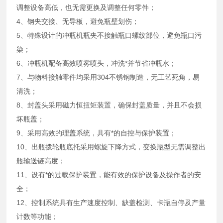
调整设备高低，也无需更换及调整任何零件；
4、钢夹交接、无导板，避免瓶壁划伤；
5、特殊设计的冲瓶机瓶夹不接触瓶口螺纹部位，避免瓶口污
染；
6、冲瓶机配备高效喷雾喷头，冲洗*并节省冲瓶水；
7、与物料接触零件均采用304不锈钢制造，无工艺死角，易
清洗；
8、封盖头采用磁力恒扭矩装置，确保封盖质量，并且不会损
坏瓶盖；
9、采用高效的理盖系统，具有*的自控与保护装置；
10、出瓶拨轮瓶底托采用螺旋下降方式，变换瓶型无需调整出
瓶输送链高度；
11、设有*的过载保护装置，能有效的保护设备及操作者的安
全；
12、控制系统具有生产速度控制、缺盖检测、卡瓶自停及产量
计数等功能；