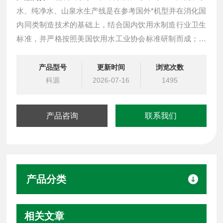
水、纯净水、山泉水生产线是在参考国外*机型并在消化国
内同类制造技术的基础上，结合国内饮用水制造行业卫生
标准，并严格按照美国饮用水工业协会标准研制而成；本
设备电器元件均采用国内外*品牌，该机技术*，自动化程
度*，操作方便，性能可靠，与国内同类产品相比，具有体
产品型号
更新时间
浏览次数
积小，重量轻，外型美观大方，消毒*，能有效防止空气污
科源
2026-07-16
1495
染
产品咨询
联系我们
产品分类
相关文章