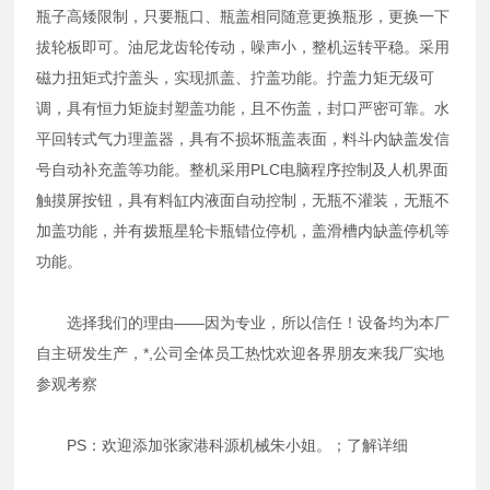
瓶子高矮限制，只要瓶口、瓶盖相同随意更换瓶形，更换一下
拔轮板即可。油尼龙齿轮传动，噪声小，整机运转平稳。采用
磁力扭矩式拧盖头，实现抓盖、拧盖功能。拧盖力矩无级可
调，具有恒力矩旋封塑盖功能，且不伤盖，封口严密可靠。水
平回转式气力理盖器，具有不损坏瓶盖表面，料斗内缺盖发信
号自动补充盖等功能。整机采用PLC电脑程序控制及人机界面
触摸屏按钮，具有料缸内液面自动控制，无瓶不灌装，无瓶不
加盖功能，并有拨瓶星轮卡瓶错位停机，盖滑槽内缺盖停机等
功能。
选择我们的理由——因为专业，所以信任！设备均为本厂
自主研发生产，*,公司全体员工热忱欢迎各界朋友来我厂实地
参观考察
PS：欢迎添加张家港科源机械朱小姐。；了解详细