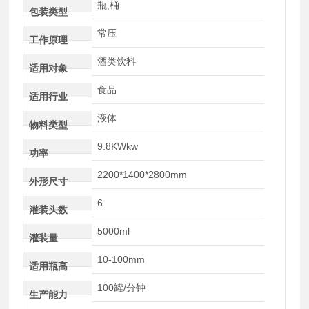
瓶,桶
包装类型
常压
工作原理
酒类饮料
适用对象
食品
适用行业
液体
物料类型
9.8KWkw
功率
2200*1400*2800mm
外形尺寸
6
灌装头数
5000ml
灌装量
10-100mm
适用瓶高
100罐/分钟
生产能力