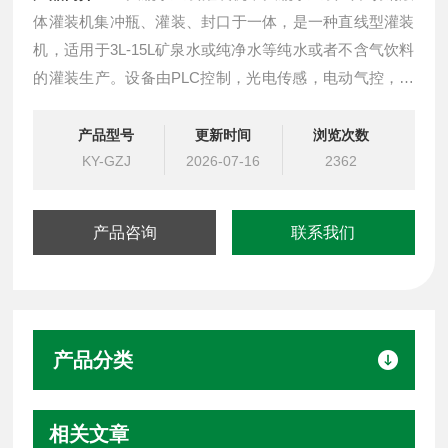
体灌装机集冲瓶、灌装、封口于一体，是一种直线型灌装
机，适用于3L-15L矿泉水或纯净水等纯水或者不含气饮料
的灌装生产。设备由PLC控制，光电传感，电动气控，实
现全自动智能化。灌装精度高，设备采用食品级不锈钢
SUS304材质，符合卫生要求，运行平稳，操作简便，工
产品型号
更新时间
浏览次数
作效率高。
KY-GZJ
2026-07-16
2362
4.5L大瓶水直线式液体灌装机
产品咨询
联系我们
产品分类
相关文章