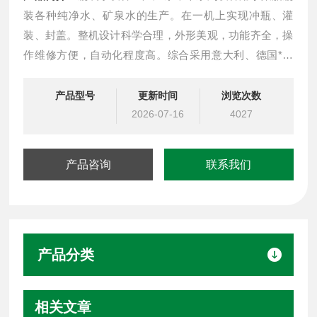
装各种纯净水、矿泉水的生产。在一机上实现冲瓶、灌
装、封盖。整机设计科学合理，外形美观，功能齐全，操
作维修方便，自动化程度高。综合采用意大利、德国*技
术。灌装速度快，液面控制稳。采用风送进瓶、夹瓶口、
冲洗、卡瓶口灌装、封盖、不受瓶子高矮限制，只要瓶
产品型号
更新时间
浏览次数
口、瓶盖相同随意更换瓶形，更换一下拔轮板即可。油尼
2026-07-16
4027
龙齿轮传动，噪声小，整机运转平稳。
产品咨询
联系我们
产品分类
相关文章