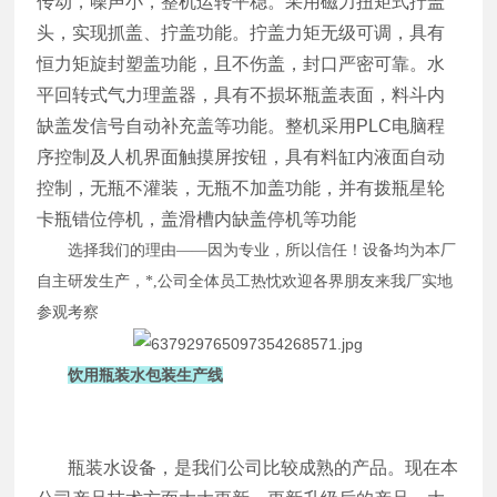
传动，噪声小，整机运转平稳。采用磁力扭矩式拧盖
头，实现抓盖、拧盖功能。拧盖力矩无级可调，具有
恒力矩旋封塑盖功能，且不伤盖，封口严密可靠。水
平回转式气力理盖器，具有不损坏瓶盖表面，料斗内
缺盖发信号自动补充盖等功能。整机采用PLC电脑程
序控制及人机界面触摸屏按钮，具有料缸内液面自动
控制，无瓶不灌装，无瓶不加盖功能，并有拨瓶星轮
卡瓶错位停机，盖滑槽内缺盖停机等功能
选择我们的理由——因为专业，所以信任！
设备均为本厂
自主研发生产，*
,
公司全体员工热忱欢迎各界朋友来
我厂实地
参观考察
饮用瓶装水包装生产线
瓶装水设备，是我们公司比较成熟的产品。现在本