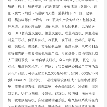
酶解→榨汁→酶解澄清→过滤(超滤)→多效浓缩→微细化→调
配→脱气→均质→高温瞬间灭菌→灌装封口(PET瓶、玻璃
瓶、易拉罐等)生产设备 PET瓶装生产设备组成：包括水处
理系统、原果处理系统、调配系统、自动吹瓶机、风力输送
线、UHT超高温灭菌机、输盖灭菌机、理盖清洗机、冲瓶灌装
封盖三联机、倒瓶杀菌机、冷瓶机、吹干机、套标机、喷码
机、码垛机、缠绕机、实瓶输瓶系统、输箱系统、电气控制系
统等在内的一整套灌装包装生产线。可选设备：自动理瓶机或
人工理瓶系统、全/半自动洗瓶机、全自动卸瓶机、瓶仓、贴
标机、纸箱包装机等。生产能力：我公司已经形成了完整的系
列化产品线，可供应能力从2,000瓶/小时，到36，000瓶/小时
(以500ml PET瓶计算)。 易拉罐装设备组成：包括水处理系
统、原果处理系统、调配系统、全自动卸罐机、冲罐机、灌装
封盖机、UHT灭菌机、冷罐机、储罐台、喷码机、液位检测
机、收缩膜包装机、实罐输罐输箱系统、电气控制系统等在内
的一整套灌装包装生产线。可选设备：纸箱包装机等生产能