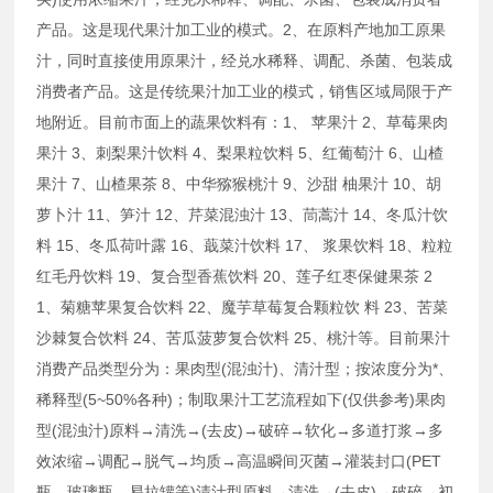
产品。这是现代果汁加工业的模式。2、在原料产地加工原果
汁，同时直接使用原果汁，经兑水稀释、调配、杀菌、包装成
消费者产品。这是传统果汁加工业的模式，销售区域局限于产
地附近。目前市面上的蔬果饮料有：1、 苹果汁 2、草莓果肉
果汁 3、刺梨果汁饮料 4、梨果粒饮料 5、红葡萄汁 6、山楂
果汁 7、山楂果茶 8、中华猕猴桃汁 9、沙甜 柚果汁 10、胡
萝卜汁 11、笋汁 12、芹菜混浊汁 13、茼蒿汁 14、冬瓜汁饮
料 15、冬瓜荷叶露 16、蕺菜汁饮料 17、 浆果饮料 18、粒粒
红毛丹饮料 19、复合型香蕉饮料 20、莲子红枣保健果茶 2
1、菊糖苹果复合饮料 22、魔芋草莓复合颗粒饮 料 23、苦菜
沙棘复合饮料 24、苦瓜菠萝复合饮料 25、桃汁等。目前果汁
消费产品类型分为：果肉型(混浊汁)、清汁型；按浓度分为*、
稀释型(5~50%各种)；制取果汁工艺流程如下(仅供参考)果肉
型(混浊汁)原料→清洗→(去皮)→破碎→软化→多道打浆→多
效浓缩→调配→脱气→均质→高温瞬间灭菌→灌装封口(PET
瓶、玻璃瓶、易拉罐等)清汁型原料→清洗→(去皮)→破碎→初