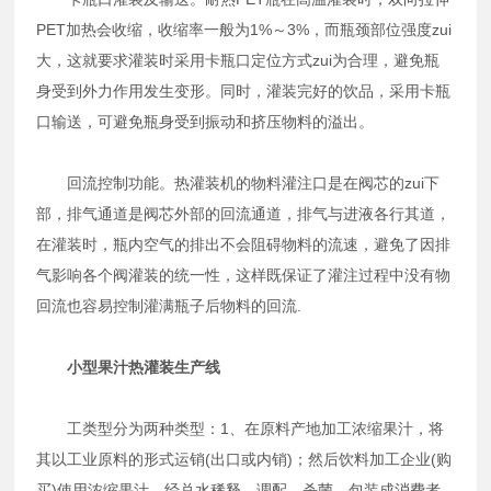
PET加热会收缩，收缩率一般为1%～3%，而瓶颈部位强度zui
大，这就要求灌装时采用卡瓶口定位方式zui为合理，避免瓶
身受到外力作用发生变形。同时，灌装完好的饮品，采用卡瓶
口输送，可避免瓶身受到振动和挤压物料的溢出。
回流控制功能。热灌装机的物料灌注口是在阀芯的zui下
部，排气通道是阀芯外部的回流通道，排气与进液各行其道，
在灌装时，瓶内空气的排出不会阻碍物料的流速，避免了因排
气影响各个阀灌装的统一性，这样既保证了灌注过程中没有物
回流也容易控制灌满瓶子后物料的回流.
小型果汁热灌装生产线
工类型分为两种类型：1、在原料产地加工浓缩果汁，将
其以工业原料的形式运销(出口或内销)；然后饮料加工企业(购
买)使用浓缩果汁，经兑水稀释、调配、杀菌、包装成消费者