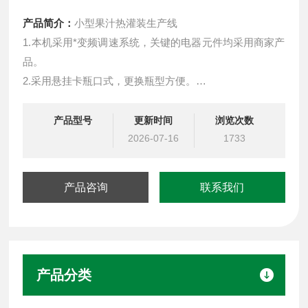
产品简介：
小型果汁热灌装生产线
1.本机采用*变频调速系统，关键的电器元件均采用商家产
品。
2.采用悬挂卡瓶口式，更换瓶型方便。
3.弹簧式冲洗钳手，空瓶随隧道自动进行180度翻转，内外
二道冲洗，冲洗效率高。
产品型号
更新时间
浏览次数
4.压力式灌装液面定位，定量精确。
2026-07-16
1733
5.磁力扭转式旋盖头，确保旋紧而不损坏瓶盖。
6.采用灌装头上下升降，瓶子在同一水平面上运转，确保
产品咨询
联系我们
进瓶的稳定性。
7.整机噪音低，可与同行产品相媲美。
产品分类