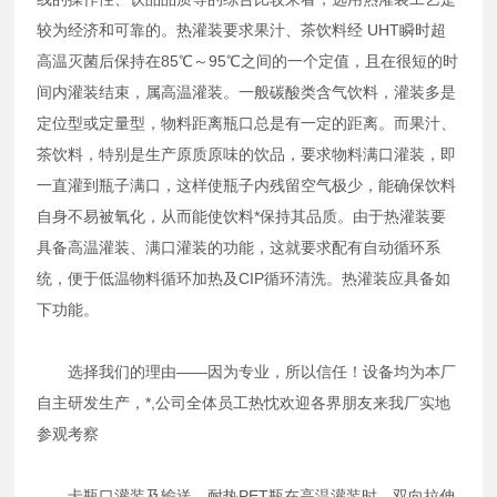
较为经济和可靠的。热灌装要求果汁、茶饮料经 UHT瞬时超
高温灭菌后保持在85℃～95℃之间的一个定值，且在很短的时
间内灌装结束，属高温灌装。一般碳酸类含气饮料，灌装多是
定位型或定量型，物料距离瓶口总是有一定的距离。而果汁、
茶饮料，特别是生产原质原味的饮品，要求物料满口灌装，即
一直灌到瓶子满口，这样使瓶子内残留空气极少，能确保饮料
自身不易被氧化，从而能使饮料*保持其品质。由于热灌装要
具备高温灌装、满口灌装的功能，这就要求配有自动循环系
统，便于低温物料循环加热及CIP循环清洗。热灌装应具备如
下功能。
选择我们的理由——因为专业，所以信任！设备均为本厂
自主研发生产，*,公司全体员工热忱欢迎各界朋友来我厂实地
参观考察
卡瓶口灌装及输送。耐热PET瓶在高温灌装时，双向拉伸