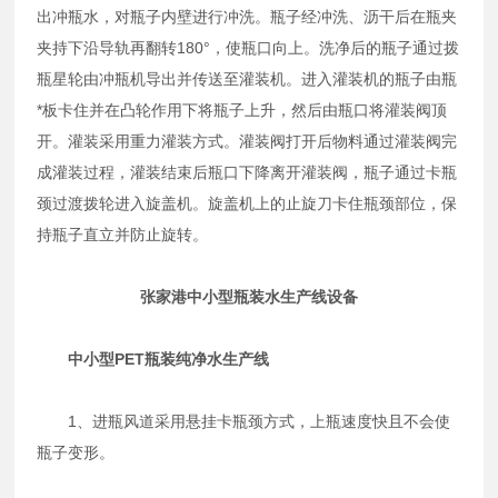
出冲瓶水，对瓶子内壁进行冲洗。瓶子经冲洗、沥干后在瓶夹
夹持下沿导轨再翻转180°，使瓶口向上。洗净后的瓶子通过拨
瓶星轮由冲瓶机导出并传送至灌装机。进入灌装机的瓶子由瓶
*板卡住并在凸轮作用下将瓶子上升，然后由瓶口将灌装阀顶
开。灌装采用重力灌装方式。灌装阀打开后物料通过灌装阀完
成灌装过程，灌装结束后瓶口下降离开灌装阀，瓶子通过卡瓶
颈过渡拨轮进入旋盖机。旋盖机上的止旋刀卡住瓶颈部位，保
持瓶子直立并防止旋转。
张家港中小型瓶装水生产线设备
中小型PET瓶装纯净水生产线
1、进瓶风道采用悬挂卡瓶颈方式，上瓶速度快且不会使
瓶子变形。