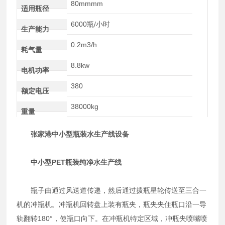
80mmmm
适用瓶径
6000瓶/小时
生产能力
0.2m3/h
耗气量
8.8kw
电机功率
380
额定电压
38000kg
重量
张家港中小型瓶装水生产线设备
中小型PET瓶装纯净水生产线
瓶子由通过风送道传递，然后通过拨瓶星轮传送至三合一
机的冲瓶机。冲瓶机回转盘上装有瓶夹，瓶夹夹住瓶口沿一导
轨翻转180°，使瓶口向下。在冲瓶机特定区域，冲瓶夹喷嘴喷