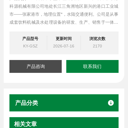
科源机械有限公司地处长江三角洲地区新兴的港口工业城
市——张家港市，地理位置*，水陆交通便利。公司是从事
成套饮料机械及水处理设备的研发、生产、销售于一体的
专业制造商。
公司主导产品有：系列纯净水、矿泉水、碳酸饮料、果
产品型号
更新时间
浏览次数
汁、茶饮料、奶类、酒类及液体调味品等食用液体的瓶
KY-GSZ
2026-07-16
2170
装、罐装、桶装成套生产线和水处理设备,并承揽交钥匙工
程。
产品咨询
联系我们
产品分类
相关文章