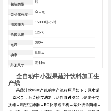
瓶
包装类型
全自动
自动化程度
15000瓶/小时
灌装能力
125℃
杀菌温度
380V
电压
8.5kw
功率
定制m
外形尺寸
全自动中小型果蔬汁饮料加工生
产线
果蔬汁饮料生产线的生产流程原理如下：原水罐
→原水泵→石英砂过滤器→活性碳过滤器→钠离子交
换器→精密过滤器→RO反渗透主机→紫外线杀菌器→