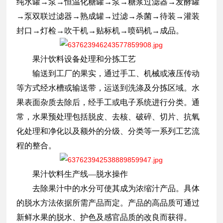
纯水罐→泵→恒温化糖罐→泵→糖浆过滤器→发酵罐
→泵双联过滤器→熟成罐→过滤→杀菌→待装→灌装
封口→灯检→吹干机→贴标机→喷码机→成品。
果汁饮料设备处理和分拣工艺
输送到工厂的果实，通过手工、机械或液压传动
等方式经水槽或输送带，运送到洗涤及分拣区域。水
果表面杂质去除后，经手工或电子系统进行分类。通
常，水果预处理包括脱皮、去核、破碎、切片、抗氧
化处理和净化以及额外的分级、分类等一系列工艺流
程的整合。
果汁饮料生产线—脱水操作
去除果汁中的水分可使其成为浓缩汁产品。具体
的脱水方法依据所需产品而定。产品的高品质可通过
新鲜水果的脱水、护色及感官品质的改良而获得。