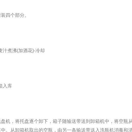
装四个部分。
汁煮沸(加酒花)-冷却
箱入库
机，将托盘逐个卸下，箱子随输送带送到卸箱机中，将空瓶从
其中。从卸箱机取出的空瓶，由另一条输送带送入洗瓶机消毒和