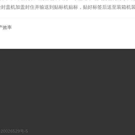
封盖机加盖封住并输送到贴标机贴标，贴好标签后送至装箱机装
产效率
0026529号-5