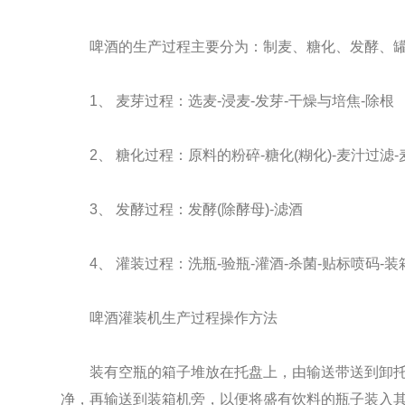
啤酒的生产过程主要分为：制麦、糖化、发酵、罐
1、 麦芽过程：选麦-浸麦-发芽-干燥与培焦-除根
2、 糖化过程：原料的粉碎-糖化(糊化)-麦汁过滤-麦
3、 发酵过程：发酵(除酵母)-滤酒
4、 灌装过程：洗瓶-验瓶-灌酒-杀菌-贴标喷码-装
啤酒灌装机生产过程操作方法
装有空瓶的箱子堆放在托盘上，由输送带送到卸托盘
净，再输送到装箱机旁，以便将盛有饮料的瓶子装入