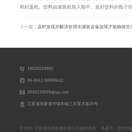
和封盖机。饮料由灌装机装入瓶中。装好饮料的瓶子经
上一篇：
及时发现并解决饮用水灌装设备故障才能确保生
18020234992
86-0512-58665622
2843133928@qq.com
江苏省张家港市锦丰镇三兴育才路20号
© 2026 张家港科源机械有限公司版权所有
备案号：苏ICP备2