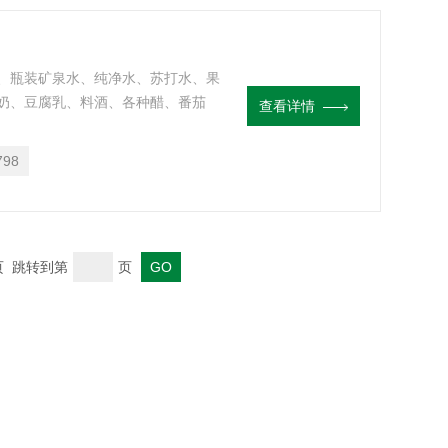
、瓶装矿泉水、纯净水、苏打水、果
奶、豆腐乳、料酒、各种醋、番茄
查看详情
消毒液、杀虫剂、农药等瓶体标签。
798
末页 跳转到第
页