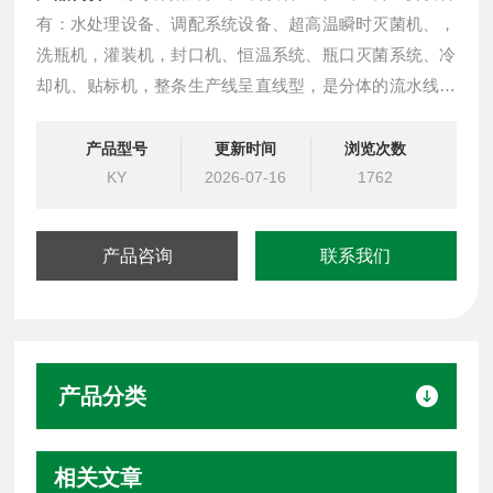
有：水处理设备、调配系统设备、超高温瞬时灭菌机、，
洗瓶机，灌装机，封口机、恒温系统、瓶口灭菌系统、冷
却机、贴标机，整条生产线呈直线型，是分体的流水线。
茶饮料灌装生产线采用优质SUS304不锈钢制作，结构合
理，操作方便，适用范围广，是中小型饮料厂家的理想设
产品型号
更新时间
浏览次数
备，且工艺简单，质量高，操作易于控制。
KY
2026-07-16
1762
产品咨询
联系我们
产品分类
相关文章