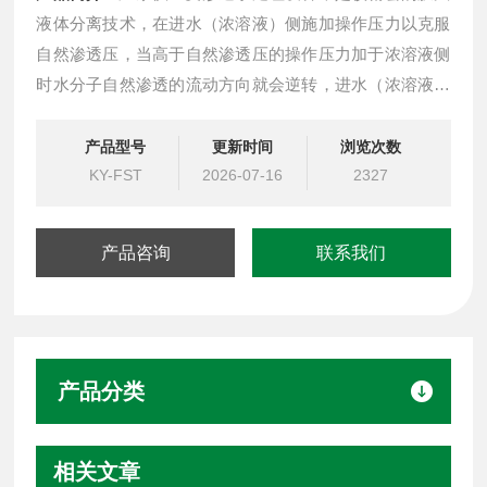
液体分离技术，在进水（浓溶液）侧施加操作压力以克服
自然渗透压，当高于自然渗透压的操作压力加于浓溶液侧
时水分子自然渗透的流动方向就会逆转，进水（浓溶液）
中的水分子部份通过反渗透膜成为稀溶液侧的净化产水;反
渗透设备能阻挡所有溶解性盐及分子量大于100的有机
产品型号
更新时间
浏览次数
物，但允许水分子透过，反渗透复合膜脱盐率一般大于
KY-FST
2026-07-16
2327
98%，它们广泛用于工业纯水及电子超纯水制备，饮用纯
净水生产
产品咨询
联系我们
产品分类
相关文章